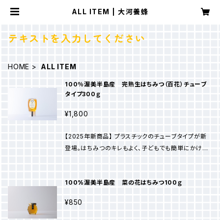
ALL ITEM | 大河養蜂
テキストを入力してください
HOME
ALL ITEM
100％渥美半島産 完熟生はちみつ（百花）チューブ
タイプ300ｇ
¥1,800
【2025年新商品】 プラスチックのチューブタイプが新
登場。はちみつのキレもよく、子どもでも簡単にかける
ことができます。 渥美半島で育まれた100％完熟生は
ちみつ「百花」。渥美半島特有の豊かな自然環境の中で
100%渥美半島産 菜の花はちみつ100ｇ
育まれた花々から採れたはちみつです。豊かな風味と
芳醇な甘さが特徴で、まさに大自然の恵みそのもので
¥850
す。 ミツバチの飼育、はちみつの収穫は、60年以上続
けており、手作業で行っています。一つ一つの花から採