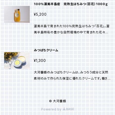
るだけで、特別なひとときを演出してくれます。 砂糖の
100％渥美半島産 完熟生はちみつ（百花）1000ｇ
育、はちみつの収穫は、60年以上続けており、手作業
代わりに料理に加えると、コクやうまみが引き立ち、美
で行っています。一つ一つの花から採ったはちみつは、
味しく仕上がります。 完熟生はちみつ「百花」は、自然に
¥5,200
丁寧に搾り取り、適切な温度管理を行い、真心を込めて
こだわり、愛情を込めて育まれた逸品です。心地よい甘
瓶詰めされています。そのため、お手元に届いた時には
さと深い味わいをお楽しみください。 ※本製品は保存
渥美半島で育まれた100％完熟生はちみつ「百花」。渥
鮮度抜群の状態を保っています。 このはちみつの芳醇
料や添加物を一切使用しておりません。花の種類によ
美半島特有の豊かな自然環境の中で育まれた花々か
な香りと滑らかな口当たりは、まさに贅沢な味わいで
って15℃以下になりますと白く結晶化し固まります。湯
ら採れたはちみつです。豊かな風味と芳醇な甘さが特
す。朝食のトーストに塗ったり、お茶やヨーグルトにかけ
せんして頂くと液体状に戻ります。
徴で、まさに大自然の恵みそのものです。 ミツバチの飼
るだけで、特別なひとときを演出してくれます。 砂糖の
みつばちクリーム
育、はちみつの収穫は、60年以上続けており、手作業
代わりに料理に加えると、コクやうまみが引き立ち、美
で行っています。一つ一つの花から採ったはちみつは、
味しく仕上がります。 完熟生はちみつ「百花」は、自然に
¥1,300
丁寧に搾り取り、適切な温度管理を行い、真心を込めて
こだわり、愛情を込めて育まれた逸品です。心地よい甘
瓶詰めされています。そのため、お手元に届いた時には
さと深い味わいをお楽しみください。 ※本製品は保存
大河養蜂のみつばちクリームは、みつろう成分と天然
鮮度抜群の状態を保っています。 このはちみつの芳醇
料や添加物を一切使用しておりません。花の種類によ
素材のみで作られた保湿に優れたクリームです。働き蜂
な香りと滑らかな口当たりは、まさに贅沢な味わいで
って15℃以下になりますと白く結晶化し固まります。湯
が大切に作ったミツバチの巣【みつろう】を贅沢に使用
す。朝食のトーストに塗ったり、お茶やヨーグルトにかけ
せんして頂くと液体状に戻ります。
しており、肌をしっかりと保湿しながらもさっぱりとした
るだけで、特別なひとときを演出してくれます。 砂糖の
使い心地です。乾燥しやすい肌に潤いを与え、ハリや弾
代わりに料理に加えると、コクやうまみが引き立ち、美
© 大河養蜂
力を与える効果も期待できます。 化学成分不使用で、
味しく仕上がります。 完熟生はちみつ「百花」は、自然に
体に害のない天然成分のみで作られているので、お肌
Powered by
こだわり、愛情を込めて育まれた逸品です。心地よい甘