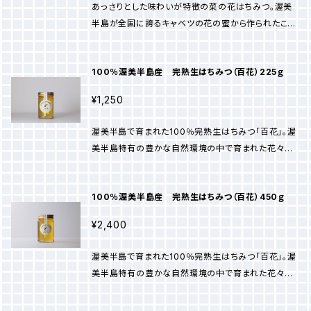
あっさりとした味わいが特徴の菜の花はちみつ。渥美
ったはちみつは、丁寧に搾り取り、適切な温度管理を行
半島が全国に誇るキャベツの花の蜜から作られたこの
い、真心を込めて瓶詰めされています。そのため、お手
はちみつは、クセがなくどんな料理や飲み物にも合う絶
元に届いた時には鮮度抜群の状態を保っています。 こ
妙な味わいです。独特の風味や香りが楽しめる一方で、
のはちみつの芳醇な香りと滑らかな口当たりは、まさ
100％渥美半島産 完熟生はちみつ（百花）225ｇ
結晶化が早いという特性もあります。 渥美半島の自然
に贅沢な味わいです。朝食のトーストに塗ったり、お茶
環境から生まれた菜の花はちみつは、豊かな自然の恵
やヨーグルトにかけるだけで、特別なひとときを演出し
¥1,250
みが詰まった逸品です。まるで春の息吹を感じさせる爽
てくれます。 砂糖の代わりに料理に加えると、コクやう
やかな甘さが、あなたの日常を彩ります。日々の食べ物
まみが引き立ち、美味しく仕上がります。 完熟生はちみ
渥美半島で育まれた100％完熟生はちみつ「百花」。渥
や飲み物をより一層楽しむために、ぜひ一度お試しいた
つ「百花」は、自然にこだわり、愛情を込めて育まれた逸
美半島特有の豊かな自然環境の中で育まれた花々か
だきたい逸品です。 食べ物や温かいお茶にかけても良
品です。心地よい甘さと深い味わいをお楽しみくださ
ら採れたはちみつです。豊かな風味と芳醇な甘さが特
し、お菓子作りにも活用できる菜の花はちみつ。ぜひ、
い。 ※本製品は保存料や添加物を一切使用しておりま
徴で、まさに大自然の恵みそのものです。 ミツバチの飼
普段の生活にひと味加える贅沢な一品としてお手元に
100％渥美半島産 完熟生はちみつ（百花）450ｇ
せん。花の種類によって15℃以下になりますと白く結晶
育、はちみつの収穫は、60年以上続けており、手作業
お迎えください。 ※菜の花はちみつは結晶化が早く、固
化し固まります。湯せんして頂くと液体状に戻ります。
で行っています。一つ一つの花から採ったはちみつは、
まりやすい性質がありますが、湯銭にかけていただくと
¥2,400
丁寧に搾り取り、適切な温度管理を行い、真心を込めて
元の液体状に戻ります。
瓶詰めされています。そのため、お手元に届いた時には
渥美半島で育まれた100％完熟生はちみつ「百花」。渥
鮮度抜群の状態を保っています。 このはちみつの芳醇
美半島特有の豊かな自然環境の中で育まれた花々か
な香りと滑らかな口当たりは、まさに贅沢な味わいで
ら採れたはちみつです。豊かな風味と芳醇な甘さが特
す。朝食のトーストに塗ったり、お茶やヨーグルトにかけ
徴で、まさに大自然の恵みそのものです。 ミツバチの飼