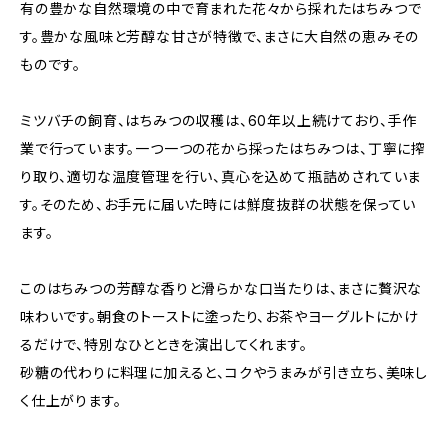
有の豊かな自然環境の中で育まれた花々から採れたはちみつで
す。豊かな風味と芳醇な甘さが特徴で、まさに大自然の恵みその
ものです。
ミツバチの飼育、はちみつの収穫は、60年以上続けており、手作
業で行っています。一つ一つの花から採ったはちみつは、丁寧に搾
り取り、適切な温度管理を行い、真心を込めて瓶詰めされていま
す。そのため、お手元に届いた時には鮮度抜群の状態を保ってい
ます。
このはちみつの芳醇な香りと滑らかな口当たりは、まさに贅沢な
味わいです。朝食のトーストに塗ったり、お茶やヨーグルトにかけ
るだけで、特別なひとときを演出してくれます。
砂糖の代わりに料理に加えると、コクやうまみが引き立ち、美味し
く仕上がります。