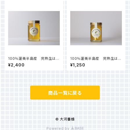
100％渥美半島産 完熟生はち
100％渥美半島産 完熟生はち
みつ（百花）450ｇ
みつ（百花）225ｇ
¥2,400
¥1,250
商品一覧に戻る
© 大河養蜂
Powered by