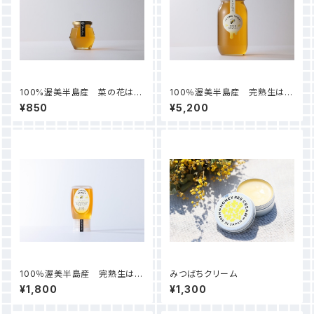
100%渥美半島産 菜の花はち
100％渥美半島産 完熟生はち
みつ100ｇ
みつ（百花）1000ｇ
¥850
¥5,200
100％渥美半島産 完熟生はち
みつばちクリーム
みつ（百花）チューブタイプ300
¥1,800
¥1,300
ｇ