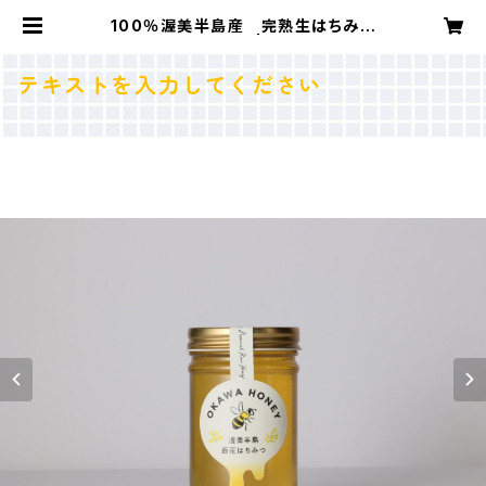
100％渥美半島産 完熟生はちみつ
（百花）225ｇ | 大河養蜂
テキストを入力してください